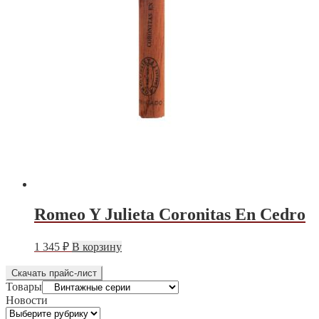
Romeo Y Julieta Coronitas En Cedro
Этот
1 345
₽
В корзину
товар
имеет
Скачать прайс-лист
несколько
Товары
вариаций.
Новости
Опции
Новости