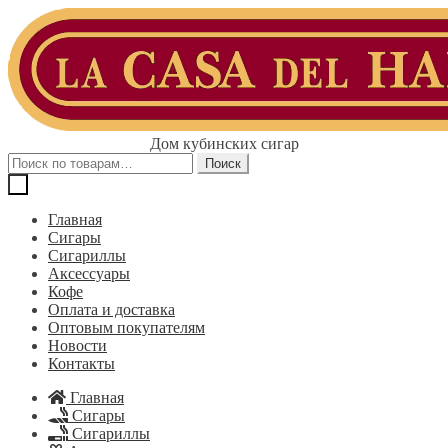
Перейти
Перейти
к
к
навигации
содержимому
Дом кубинских сигар
Искать:
Поиск
Главная
Сигары
Сигариллы
Аксессуары
Кофе
Оплата и доставка
Оптовым покупателям
Новости
Контакты
Главная
Сигары
Сигариллы