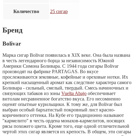
Количество
25 сигар
Бренд
Bolivar
Марка сигар Bolivar появилась в XIX веке. Она была названа
в честь легендарного борца за независимость Южной
Америки Симона Боливара. С 1944 года сигары Bolivar
производят на фабрике PARTAGAS. Во вкусе
прослеживаются земляные, кофейные и ореховые нотки. Их
крепкий насыщенный аромат как следствие характера самого
Боливара - сильный, смелый, твердый. Смесь начиночных и
связующих табаков из зоны
Vuelta Abajo
обеспечивает
витолам несравненное богатство вкуса. Его несомненно
оценят опытные курильщики. К тому же, для Bolivar был
выбран особый бархатистый покровный лист красно-
коричневого оттенка. На Кубе его традиционно называют
"кармелито" в честь ордена монахов-кармелитов, носящих
рясы похожего цвета. Кроме того, еще одной отличительной
чертой этих сигар является их крепость. В общем, эти сигары