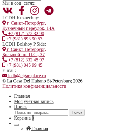
можно
Мы в соц. сетях:
выбрать
на
странице
LCDH Kuznechny:
товара.
г. Санкт-Петербург,
Кузнечный переулок, 14А
+7 (812) 572 32 90
+7 (981) 893 90 53
LCDH Bolshoy P.Side:
г. Санкт-Петербург,
Большой пр. П.С., 37
+7 (812) 332 45 97
+7 (981) 045 99 45
E-mail:
lcdh@cigarsplace.ru
© La Casa Del Habano St-Petersburg 2026
Политика конфиденциальности
Главная
Моя учётная запись
Поиск
Искать:
Поиск
Корзина
0
Главная