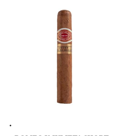
Опции
можно
выбрать
на
странице
товара.