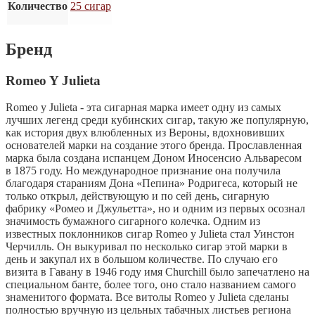
Количество
25 сигар
Бренд
Romeo Y Julieta
Romeo y Julieta - эта сигарная марка имеет одну из самых
лучших легенд среди кубинских сигар, такую же популярную,
как история двух влюбленных из Вероны, вдохновивших
основателей марки на создание этого бренда. Прославленная
марка была создана испанцем Доном Иносенсио Альваресом
в 1875 году. Но международное признание она получила
благодаря стараниям Дона «Пепина» Родригеса, который не
только открыл, действующую и по сей день, сигарную
фабрику «Ромео и Джульетта», но и одним из первых осознал
значимость бумажного сигарного колечка. Одним из
известных поклонников сигар Romeo y Julieta стал Уинстон
Черчилль. Он выкуривал по несколько сигар этой марки в
день и закупал их в большом количестве. По случаю его
визита в Гавану в 1946 году имя Churchill было запечатлено на
специальном банте, более того, оно стало названием самого
знаменитого формата. Все витолы Romeo y Julieta сделаны
полностью вручную из цельных табачных листьев региона