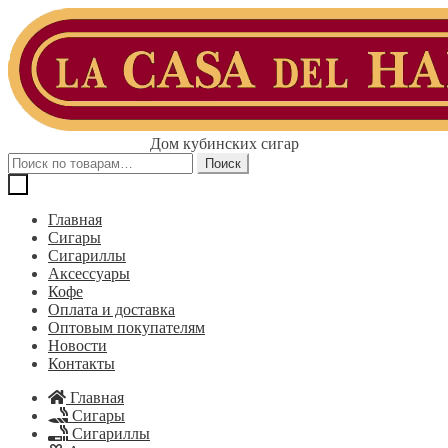
Перейти
Перейти
к
к
навигации
содержимому
Дом кубинских сигар
Искать:
Поиск
Главная
Сигары
Сигариллы
Аксессуары
Кофе
Оплата и доставка
Оптовым покупателям
Новости
Контакты
Главная
Сигары
Сигариллы