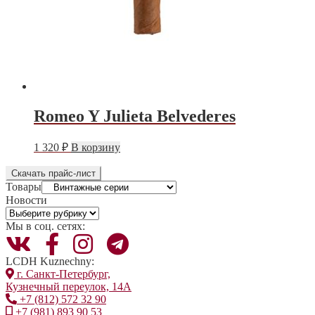
Romeo Y Julieta Belvederes
Этот
1 320
₽
В корзину
товар
имеет
Скачать прайс-лист
несколько
Товары
вариаций.
Новости
Опции
Новости
можно
Мы в соц. сетях:
выбрать
на
странице
LCDH Kuznechny:
товара.
г. Санкт-Петербург,
Кузнечный переулок, 14А
+7 (812) 572 32 90
+7 (981) 893 90 53