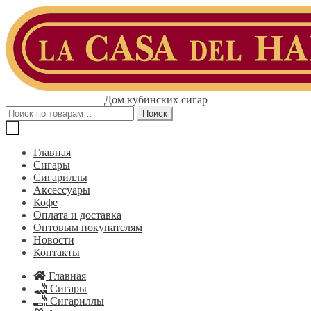
Перейти
Перейти
к
к
навигации
содержимому
Дом кубинских сигар
Искать:
Поиск
Главная
Сигары
Сигариллы
Аксессуары
Кофе
Оплата и доставка
Оптовым покупателям
Новости
Контакты
Главная
Сигары
Сигариллы