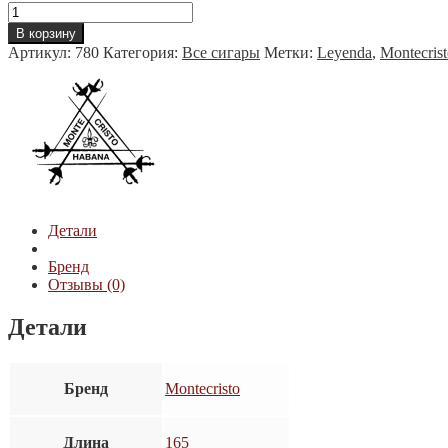
Количество
товара
В корзину
Montecristo
Артикул:
780
Категория:
Все сигары
Метки:
Leyenda
,
Montecris
Leyenda
Детали
Бренд
Отзывы (0)
Детали
Бренд
Montecristo
Длина
165