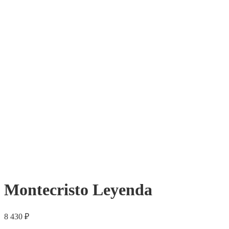
Montecristo Leyenda
8 430
₽