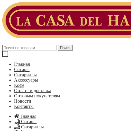
Перейти
Перейти
к
к
навигации
содержимому
Искать:
Поиск
Главная
Сигары
Сигариллы
Аксессуары
Кофе
Оплата и доставка
Оптовым покупателям
Новости
Контакты
Главная
Сигары
Сигариллы