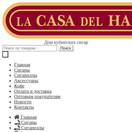
Перейти
Перейти
к
к
навигации
содержимому
Дом кубинских сигар
Искать:
Поиск
Главная
Сигары
Сигариллы
Аксессуары
Кофе
Оплата и доставка
Оптовым покупателям
Новости
Контакты
Главная
Сигары
Сигариллы