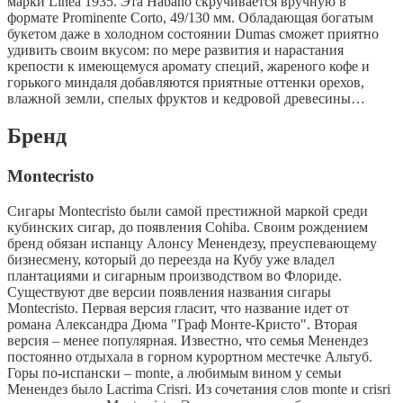
марки Linea 1935. Эта Habano скручивается вручную в
формате Prominente Corto, 49/130 мм. Обладающая богатым
букетом даже в холодном состоянии Dumas сможет приятно
удивить своим вкусом: по мере развития и нарастания
крепости к имеющемуся аромату специй, жареного кофе и
горького миндаля добавляются приятные оттенки орехов,
влажной земли, спелых фруктов и кедровой древесины…
Бренд
Montecristo
Сигары Montecristo были самой престижной маркой среди
кубинских сигар, до появления Cohiba. Своим рождением
бренд обязан испанцу Алонсу Менендезу, преуспевающему
бизнесмену, который до переезда на Кубу уже владел
плантациями и сигарным производством во Флориде.
Существуют две версии появления названия сигары
Montecristo. Первая версия гласит, что название идет от
романа Александра Дюма "Граф Монте-Кристо". Вторая
версия – менее популярная. Известно, что семья Менендез
постоянно отдыхала в горном курортном местечке Альтуб.
Горы по-испански – monte, а любимым вином у семьи
Менендез было Lacrima Crisri. Из сочетания слов monte и crisri