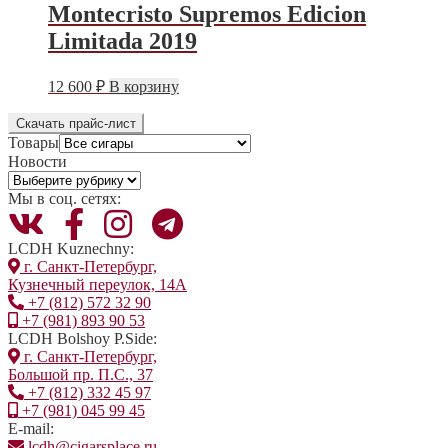
Montecristo Supremos Edicion
Limitada 2019
Этот
12 600
₽
В корзину
товар
имеет
Скачать прайс-лист
несколько
Товары
вариаций.
Новости
Опции
Новости
можно
Мы в соц. сетях:
выбрать
на
странице
LCDH Kuznechny:
товара.
г. Санкт-Петербург,
Кузнечный переулок, 14А
+7 (812) 572 32 90
+7 (981) 893 90 53
LCDH Bolshoy P.Side:
г. Санкт-Петербург,
Большой пр. П.С., 37
+7 (812) 332 45 97
+7 (981) 045 99 45
E-mail:
lcdh@cigarsplace.ru