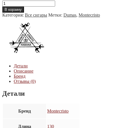
Количество
товара
В корзину
Montecristo
Категория:
Все сигары
Метки:
Dumas
,
Montecristo
Dumas
Детали
Описание
Бренд
Отзывы (0)
Детали
Бренд
Montecristo
Длина
130