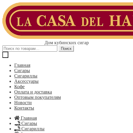
Перейти
Перейти
к
к
навигации
содержимому
Дом кубинских сигар
Искать:
Поиск
Главная
Сигары
Сигариллы
Аксессуары
Кофе
Оплата и доставка
Оптовым покупателям
Новости
Контакты
Главная
Сигары
Сигариллы