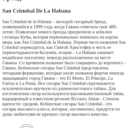
San Cristobal De La Habana
San Cristobal de la Habana – молодой сигарный бренд,
появившийся в 1999 году, когда Гавана отмечала свое 480-
летие. Появление нового бренда приурочили к юбилею
столицы Кубы, которая первоначально значилась на картах
мира, как San Cristobal de la Habana. Первая часть названия San
Cristobal переводится, как Святой Христофер в честь ее
первооткрывателя Колумба, вторая – La Habana означает
индийское поселение, некогда расположенное на месте
Гаваны .Со временем название было сокращено до короткого -
Гавана. Кубинские сигары San Cristobal представлены
четырьмя форматами, которые носят названия фортов некогда
защищавших город Гавана – это El Morro, El Principe, La
Fuerza и La Punta. Все сигары San Cristobal скручиваются
исключительно вручную из длиннолистового табака. Для
изготовления сигар используются высококачественный табак,
выращенный в известном регионе Вуэльта Абахо . Степень
крепости: средняя. Кубинские сигары San Cristobal - это
сигары высокого класса, которые, несомненно, придутся по
душе любителям не крепких сигар высокого качества.