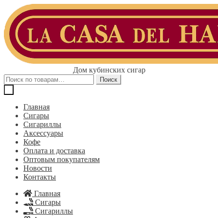
Перейти
Перейти
к
к
навигации
содержимому
Дом кубинских сигар
Искать:
Поиск
Главная
Сигары
Сигариллы
Аксессуары
Кофе
Оплата и доставка
Оптовым покупателям
Новости
Контакты
Главная
Сигары
Сигариллы