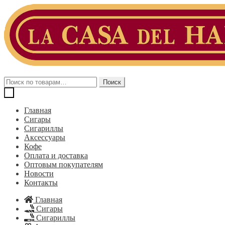
Перейти
Перейти
к
к
навигации
содержимому
Искать:
Поиск
Главная
Сигары
Сигариллы
Аксессуары
Кофе
Оплата и доставка
Оптовым покупателям
Новости
Контакты
Главная
Сигары
Сигариллы