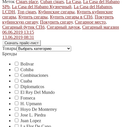
Меток
Cigars place
,
Cuban cigars
,
La Casa
,
La Casa del Habano
SPb
,
La Casa del Habano Кузнечный
,
La Casa del Habanos
,
LCDH
,
Top cigars
,
Кубинские сигары
,
Купить кубинские
сигары
,
Купить сигары
,
Купить сигары в СПб
,
Покурить
кубинскую сигару
,
Покурить сигару
,
Сигарное место
,
Сигарный бутик СПб
,
Сигарный лаунж
,
Сигарный магазин
Навигация
Предыдущая
06.06.2019 13:15
запись:
Следующая
13.06.2019 08:31
по
запись:
Скачать прайс-лист
записям
Товары
Бренды
Bolivar
Cohiba
Combinaciones
Cuaba
Diplomaticos
El Rey Del Mundo
Fonseca
H. Upmann
Hoyo De Monterrey
Jose L. Piedra
Juan Lopez
La Flor De Cano