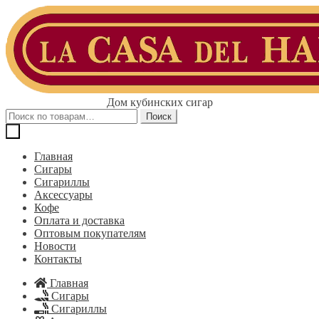
Перейти
Перейти
к
к
навигации
содержимому
Дом кубинских сигар
Искать:
Поиск
Главная
Сигары
Сигариллы
Аксессуары
Кофе
Оплата и доставка
Оптовым покупателям
Новости
Контакты
Главная
Сигары
Сигариллы