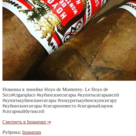
Новинка в линейке Hoyo de Monterrey- Le Hoyo de
Seco#cigarsplace #кубинскиесигары #купитьсигарывспб
#купитькубинскиесигары #покуритькубинскуюсигару
#кубинскиесигары #сигарноеместо #сигарныйлаунж
#сигарныйбутикспб
Смотреть в Instagram ⇒
Рубрика:
Instagram