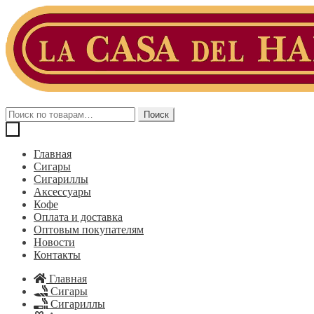
Перейти
Перейти
к
к
навигации
содержимому
Искать:
Поиск
Главная
Сигары
Сигариллы
Аксессуары
Кофе
Оплата и доставка
Оптовым покупателям
Новости
Контакты
Главная
Сигары
Сигариллы